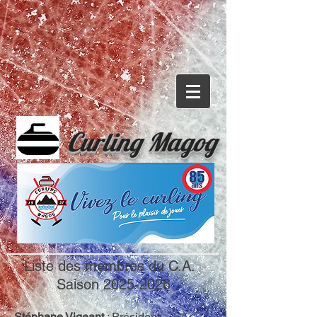
Curling
Magog
Liste des membres du C.A.
Saison
2025-2026
Stéphane Vigeant
: Président