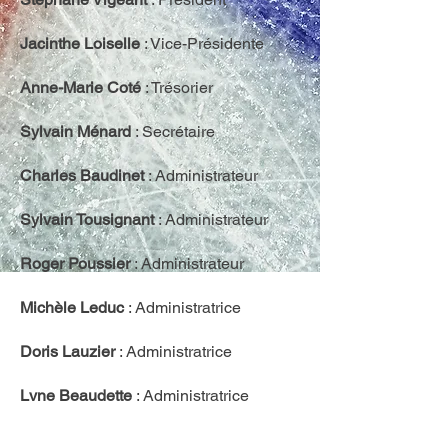
Jacinthe Loiselle
: Vice-Présidente
Anne-Marie Coté
: Trésorier
Sylvain Ménard
: Secrétaire
Charles Baudinet
: Administrateur
Sylvain Tousignant
: Administrateur
Roger Poussier
: Administrateur
Michèle Leduc
: Administratrice
Doris Lauzier
: Administratrice
Lyne Beaudette
: Administratrice