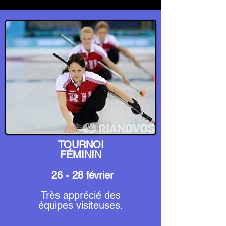
TOURNOI
FÉMININ
26 - 28 février
Très apprécié des
équipes visiteuses.