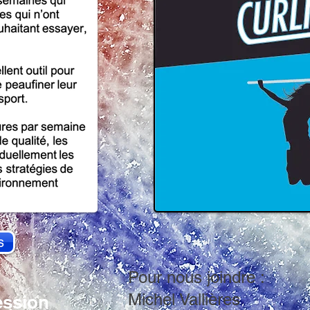
s
Pour nous joindre :
Michel Vallières
ession